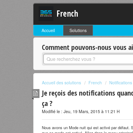
French
Accueil
Solutions
Comment pouvons-nous vous aid
Accueil des solutions
French
Notifications
Je reçois des notifications qua
ça ?
Modifié le : Jeu, 19 Mars, 2015 à 11:21 H
Nous avons un Mode nuit qui est activé par défaut. Si
que ce mode est activé. Allez dans le menu principal,