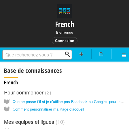
French
Bienvenue
Connexion
Base de connaissances
French
Pour commencer
2
Que se passe t’il si je n’utilise pas Facebook ou Google+ pour me connecter ?
Comment personnaliser ma Page d’accueil
Mes équipes et ligues
10