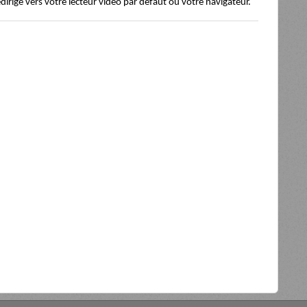
edirigé vers votre lecteur vidéo par défaut ou votre navigateur.